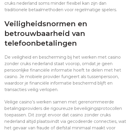
cruks nederland soms minder flexibel kan zijn dan
traditionele betaalmethoden voor regelmatige spelers.
Veiligheidsnormen en
betrouwbaarheid van
telefoonbetalingen
De veiligheid en bescherming bij het werken met casino
zonder cruks nederland staat voorop, omdat je geen
persoonlijke financiële informatie hoeft te delen met het
casino. Je mobiele provider fungeert als tussenpersoon,
waardoor je financiële informatie beschermd blijft en
transacties veilig verlopen.
Veilige casino’s werken samen met gerenommeerde
betalingsproviders die rigoureuze beveiligingsprotocollen
toepassen. Dit zorgt ervoor dat casino zonder cruks
nederland altijd plaatsvindt via gecodeerde connecties, wat
het gevaar van fraude of diefstal minimaal maakt voor