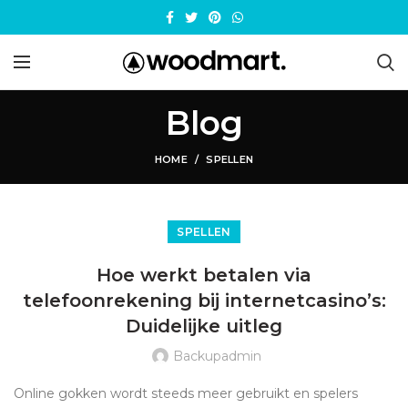
Blog
HOME
SPELLEN
SPELLEN
Hoe werkt betalen via
telefoonrekening bij internetcasino’s:
Duidelijke uitleg
Backupadmin
Online gokken wordt steeds meer gebruikt en spelers