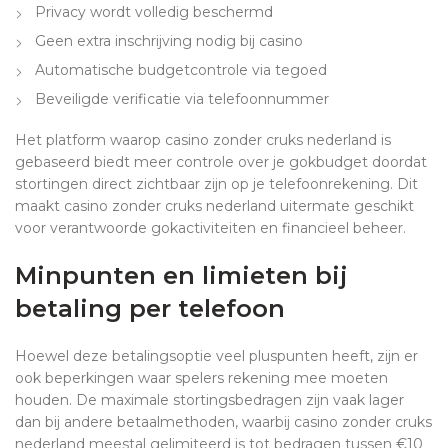
Privacy wordt volledig beschermd
Geen extra inschrijving nodig bij casino
Automatische budgetcontrole via tegoed
Beveiligde verificatie via telefoonnummer
Het platform waarop casino zonder cruks nederland is
gebaseerd biedt meer controle over je gokbudget doordat
stortingen direct zichtbaar zijn op je telefoonrekening. Dit
maakt casino zonder cruks nederland uitermate geschikt
voor verantwoorde gokactiviteiten en financieel beheer.
Minpunten en limieten bij
betaling per telefoon
Hoewel deze betalingsoptie veel pluspunten heeft, zijn er
ook beperkingen waar spelers rekening mee moeten
houden. De maximale stortingsbedragen zijn vaak lager
dan bij andere betaalmethoden, waarbij casino zonder cruks
nederland meestal gelimiteerd is tot bedragen tussen €10