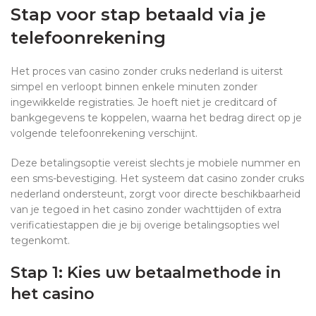
Stap voor stap betaald via je
telefoonrekening
Het proces van casino zonder cruks nederland is uiterst
simpel en verloopt binnen enkele minuten zonder
ingewikkelde registraties. Je hoeft niet je creditcard of
bankgegevens te koppelen, waarna het bedrag direct op je
volgende telefoonrekening verschijnt.
Deze betalingsoptie vereist slechts je mobiele nummer en
een sms-bevestiging. Het systeem dat casino zonder cruks
nederland ondersteunt, zorgt voor directe beschikbaarheid
van je tegoed in het casino zonder wachttijden of extra
verificatiestappen die je bij overige betalingsopties wel
tegenkomt.
Stap 1: Kies uw betaalmethode in
het casino