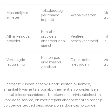
Totaalbedrag
Maandelijkse
Mo
per maand
Prepaidkaarten
limieten
ui
beperkt
Niet alle
Afhankelijk van
providers
Verifieer
In
provider
ondersteunen
beschikbaarheid
je
dienst
Kosten pas
Vertraagde
Direct debit
Vo
eind maand
facturering
methoden
ui
zichtbaar
Daarnaast kunnen er aanvullende kosten bij komen,
afhankelijk van je telefoonabonnement en provider. Een
aantal telecomaanbieders berekenen administratiekosten
voor deze service, en met prepaid-abonnementen moet je
voldoende tegoed beschikken, waardoor casino zonder