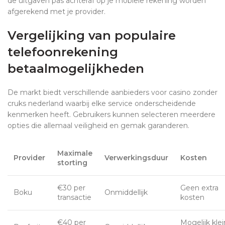
de uitgaven pas achteraf op je mobiele rekening worden
afgerekend met je provider.
Vergelijking van populaire
telefoonrekening
betaalmogelijkheden
De markt biedt verschillende aanbieders voor casino zonder
cruks nederland waarbij elke service onderscheidende
kenmerken heeft. Gebruikers kunnen selecteren meerdere
opties die allemaal veiligheid en gemak garanderen.
Maximale
Provider
Verwerkingsduur
Kosten
storting
€30 per
Geen extra
Boku
Onmiddellijk
transactie
kosten
€40 per
Mogelijk kle