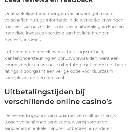
Onafhankelijke beoordelingen van andere gebruikers
verschaffen nuttige informatie in de werkelijke ervaringen
met een casino zonder cruks snelle uitbetaling en kunnen
mogelijke kwesties voortijdig aan het licht brengen
alvorens je speelt.
Let goed op feedback over uitbetalingssnelheid,
klantenondersteuning en bonusvoorwaarden, want een
casino zonder cruks snelle uitbetaling met consistent hoge
ratings is doorgaans een veilige optie voor duurzaam
speelplezier en gemoedsrust.
Uitbetalingstijden bij
verschillende online casino’s
De verwerkingsduur van opnames verschilt aanzienlijk
tussen verschillende aanbieders, waarbij sommige
aanbieders in enkele minuten uitbetalen en anderen