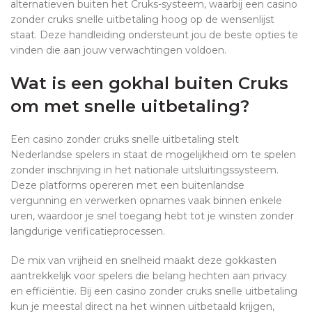
alternatieven buiten het Cruks-systeem, waarbij een casino
zonder cruks snelle uitbetaling hoog op de wensenlijst
staat. Deze handleiding ondersteunt jou de beste opties te
vinden die aan jouw verwachtingen voldoen.
Wat is een gokhal buiten Cruks
om met snelle uitbetaling?
Een casino zonder cruks snelle uitbetaling stelt
Nederlandse spelers in staat de mogelijkheid om te spelen
zonder inschrijving in het nationale uitsluitingssysteem.
Deze platforms opereren met een buitenlandse
vergunning en verwerken opnames vaak binnen enkele
uren, waardoor je snel toegang hebt tot je winsten zonder
langdurige verificatieprocessen.
De mix van vrijheid en snelheid maakt deze gokkasten
aantrekkelijk voor spelers die belang hechten aan privacy
en efficiëntie. Bij een casino zonder cruks snelle uitbetaling
kun je meestal direct na het winnen uitbetaald krijgen,