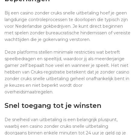
Bij een casino zonder cruks snelle uitbetaling hoef je geen
langdurige controleprocessen te doorlopen die typisch zijn
voor Nederlandse gokbedrijven. Je kunt direct beginnen
met spelen zonder bureaucratische hindernissen of vereiste
wachttijden die je gokervaring verstoren.
Deze platforms stellen minimale restricties wat betreft
speelbedragen en speeltijd, waardoor jij als meerderjarige
gamer zelf bepaalt hoe veel en wanneer je speelt. Het niet
hebben van Cruks-registratie betekent dat je zonder casino
zonder cruks snelle uitbetaling geheel onafhankelijk bent in
je keuzes en niet beperkt wordt door
overheidsmaatregelen.
Snel toegang tot je winsten
De snelheid van uitbetaling is een belangrijk pluspunt,
waarbij een casino zonder cruks snelle uitbetaling
doorgaans binnen enkele minuten tot 24 uur je geld op je