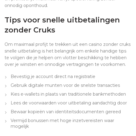
onnodig oponthoud.
Tips voor snelle uitbetalingen
zonder Cruks
Om maximaal profijt te trekken uit een casino zonder cruks
snelle uitbetaling is het belangrijk om enkele handige tips
te volgen die je helpen om vlotter beschikking te hebben
over je winsten en onnodige vertragingen te voorkomen.
Bevestig je account direct na registratie
Gebruik digitale munten voor de snelste transacties
Kies e-wallets in plaats van traditionele bankmethoden
Lees de voorwaarden voor uitbetaling aandachtig door
Bewaar kopieën van identiteitsdocumenten gereed
Vermijd bonussen met hoge inzetvereisten waar
mogelijk