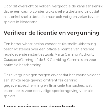
Door dit overzicht te volgen, vergroot je de kans aanzienlijk
dat je een casino zonder cruks snelle uitbetaling vindt dat
niet enkel snel uitbetaalt, maar ook veilig en zeker is voor
spelers in Nederland.
Verifieer de licentie en vergunning
Een betrouwbaar casino zonder cruks snelle uitbetaling
beschikt steeds over een officiële licentie van erkende
regelgevende instanties zoals Malta Gaming Authority,
Curaçao eGaming of de UK Gambling Commission voor
optimale bescherming.
Deze vergunningen zorgen ervoor dat het casino voldoet
aan strikte regelgeving omtrent fair gaming,
gegevensbescherming en financiële transacties, wat
essentieel is voor een veilige speelomgeving voor alle
spelers.
Lees reviews en feedback